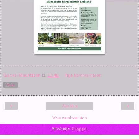
Gunnel Mauritzson
kl.
13:46
Inga kommentarer:
Dela
‹
›
Startsida
Visa webbversion
Använder
Blogger
.