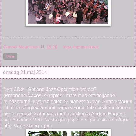
Gunnel Mauritzson
kl.
19:20
Inga kommentarer:
Dela
onsdag 21 maj 2014
Nya CD:n "Gotland Jazz Operation project"
(Prophone/Naxos) släpptes i mars med efterföljande
releaseturné. Nya melodier av pianisten Jean-Simon Maurin
till mina sångtexter samt några visor ur folkmusiktraditionen
presenteras tillsammans med musikerna Anders Hagberg
och Yasuhito Mori. Nästa gång spelar vi på festivalen Aqua
blå i Vänersborg 7 juni.