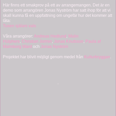
Här finns ett smakprov på ett av arrangemangen. Det är en
demo som arrangören Jonas Nyström har satt ihop för att vi
skall kunna få en uppfattning om ungefär hur det kommer att
låta:
Tusen själars vals
Våra arrangörer:
Andreas Hedlund
,
Malin
Hülphers
,
Christian Jormin
,
Jonas Knutsson
,
Paula af
Malmborg Ward
och
Jonas Nyström
Projektet har blivit möjligt genom medel från
Kulturbryggan
.
.