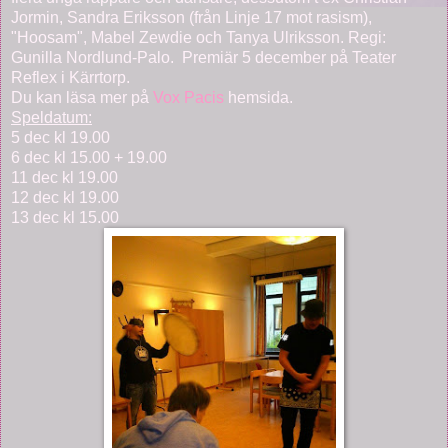
Jormin, Sandra Eriksson (från Linje 17 mot rasism),
"Hoosam", Mabel Zewdie och Tanya Ulriksson. Regi:
Gunilla Nordlund-Palo. Premiär 5 december på Teater
Reflex i Kärrtorp.
Du kan läsa mer på
Vox Pacis
hemsida.
Speldatum:
5 dec kl 19.00
6 dec kl 15.00 + 19.00
11 dec kl 19.00
12 dec kl 19.00
13 dec kl 15.00