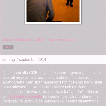
Gunnel Mauritzson
kl.
20:34
Inga kommentarer:
Dela
söndag 7 september 2014
Nu är snart alla GMB:s nya orkesterarrangemang helt klara
efter ett mycket inspirerande samarbete med de sex
arrangörerna. Den spännande fortsättningen blir när vi skall
möta orkestermusiker på olika nivåer och musicera
tillsammans från våra olika musikaliska "världar". Först ut
blir
Gotlands sinfonietta
nu i september, då vi under en hel
helg skall få utveckla de musikaliska idéerna tillsammans.