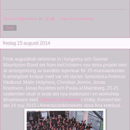
Gunnel Mauritzson
kl.
20:45
Inga kommentarer:
Dela
fredag 15 augusti 2014
Frisk augustiluft strömmar in i lungorna och Gunnel
Mauritzson Band ser fram mot höstens nya stora projekt som
är arrangemang av bandets repertoar för 35-mannaorkester.
6 arrangörer knåpar med var sitt stycke: fantastiska Andreas
Hedlund, Malin Hülphers, Christian Jormin, Jonas
Knutsson, Jonas Nyström och Paula af Malmborg. 20-21
september skall vi testa det nya materialet i en workshop
tillsammans med
Gotlands sinfonietta
i Visby. Konsert blir
det 24 maj 2015 i Almedalsbibliotekets stora fina entrésal.