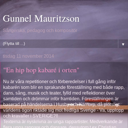
Gunnel Mauritzson
Sångerska, pedagog och kompositör
▼
tisdag 11 november 2014
"En hip hop kabaré i orten"
Nu är våra repetitioner och förberedelser i full gång inför
kabarén som blir en sprakande föreställning med både rapp,
dans, sång, musik och teater, fylld med reflektioner över
samtiden och drömmar inför framtiden. Föreställningen är
baserad på händelserna i Husby och Kärrtorp, då plötsligt
världens ögon riktade sig mot fredliga Sverige - Va, upplopp
och kravaller i SVERIGE?!!
Texterna är nyskrivna av unga rappartister. Medverkande är
flera unga rappare och dansare, dessutom t ex Christian