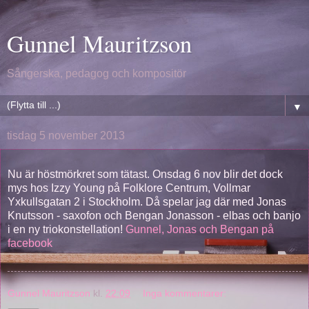
Gunnel Mauritzson
Sångerska, pedagog och kompositör
▼
tisdag 5 november 2013
Nu är höstmörkret som tätast. Onsdag 6 nov blir det dock
mys hos Izzy Young på Folklore Centrum, Vollmar
Yxkullsgatan 2 i Stockholm. Då spelar jag där med Jonas
Knutsson - saxofon och Bengan Jonasson - elbas och banjo
i en ny triokonstellation!
Gunnel, Jonas och Bengan på
facebook
Gunnel Mauritzson
kl.
22:09
Inga kommentarer: