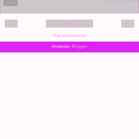
Dela
‹
›
Startsida
Visa webbversion
Använder
Blogger
.