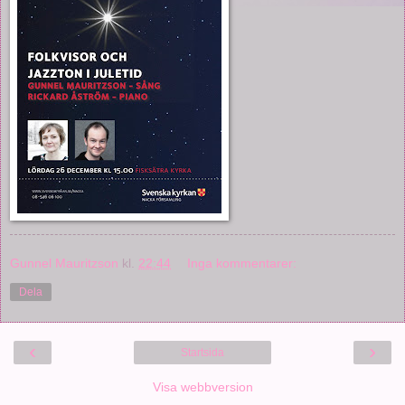
Gunnel Mauritzson
kl.
22:44
Inga kommentarer:
Dela
‹
›
Startsida
Visa webbversion