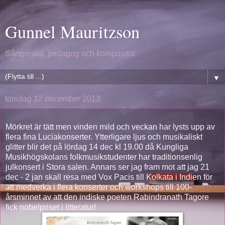
Gunnel Mauritzson
Sångerska, pedagog och kompositör
▼
torsdag 12 december 2013
Mörkret är tätt men vinden mild och veckan har lysts upp av
flera fina Luciakonserter. Ytterligare ljus och musikaliskt
glitter blir det på lördag 14 dec kl 19.00 då Kungliga
Musikhögskolans folkmusikstudenter har traditionsenlig
julkonsert i Stora salen. Annars ser jag fram mot att jag 21
dec - 2 jan skall resa med Vox Pacis till Kolkata i Indien för
att medverka i flera konserter och workshops till 100-
årsminnet av att den indiske poeten Rabindranath Tagore
fick nobelpriset i litteratur!