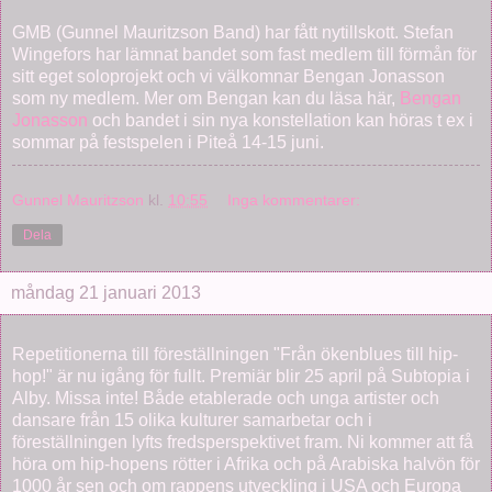
GMB (Gunnel Mauritzson Band) har fått nytillskott. Stefan
Wingefors har lämnat bandet som fast medlem till förmån för
sitt eget soloprojekt och vi välkomnar Bengan Jonasson
som ny medlem. Mer om Bengan kan du läsa här,
Bengan
Jonasson
och bandet i sin nya konstellation kan höras t ex i
sommar på festspelen i Piteå 14-15 juni.
Gunnel Mauritzson
kl.
10:55
Inga kommentarer:
Dela
måndag 21 januari 2013
Repetitionerna till föreställningen "Från ökenblues till hip-
hop!" är nu igång för fullt. Premiär blir 25 april på Subtopia i
Alby. Missa inte! Både etablerade och unga artister och
dansare från 15 olika kulturer samarbetar och i
föreställningen lyfts fredsperspektivet fram. Ni kommer att få
höra om hip-hopens rötter i Afrika och på Arabiska halvön för
1000 år sen och om rappens utveckling i USA och Europa