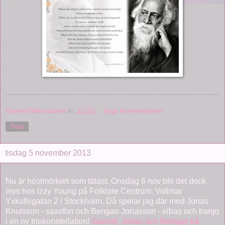
Gunnel Mauritzson
kl.
21:33
Inga kommentarer:
Dela
tisdag 5 november 2013
Nu är höstmörkret som tätast. Onsdag 6 nov blir det dock
mys hos Izzy Young på Folklore Centrum, Vollmar
Yxkullsgatan 2 i Stockholm. Då spelar jag där med Jonas
Knutsson - saxofon och Bengan Jonasson - elbas och banjo
i en ny triokonstellation!
Gunnel, Jonas och Bengan på